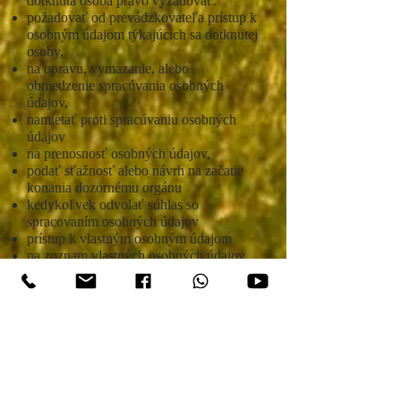
dotknutá osoba právo vyžadovať:
požadovať od prevádzkovateľa prístup k
osobným údajom týkajúcich sa dotknutej
osoby,
na opravu, vymazanie, alebo
obmedzenie spracúvania osobných
údajov,
namietať proti spracúvaniu osobných
údajov
na prenosnosť osobných údajov,
podať sťažnosť alebo návrh na začatie
konania dozornému orgánu
kedykoľvek odvolať súhlas so
spracovaním osobných údajov
prístup k vlastným osobným údajom
na zoznam vlastných osobných údajov,
ktoré sú predmetom spracúvania
likvidáciu jej osobných údajov, ktoré sú
predmetom spracúvania, ak došlo k
porušeniu zákona
obmedzenie spracúvania jej osobných
údajov
zabrániť spracúvaniu jej osobných
údajov, o ktorých predpokladá, že sú