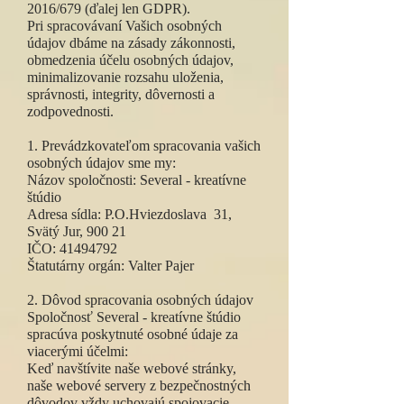
2016/679 (ďalej len GDPR).
Pri spracovávaní Vašich osobných
údajov dbáme na zásady zákonnosti,
obmedzenia účelu osobných údajov,
minimalizovanie rozsahu uloženia,
správnosti, integrity, dôvernosti a
zodpovednosti.
1. Prevádzkovateľom spracovania vašich
osobných údajov sme my:
Názov spoločnosti: Several - kreatívne
štúdio
Adresa sídla: P.O.Hviezdoslava 31,
Svätý Jur, 900 21
IČO:
41494792
Štatutárny orgán: Valter Pajer
2. Dôvod spracovania osobných údajov
Spoločnosť Several - kreatívne štúdio
spracúva poskytnuté osobné údaje za
viacerými účelmi:
Keď navštívite naše webové stránky,
naše webové servery z bezpečnostných
dôvodov vždy uchovajú spojovacie