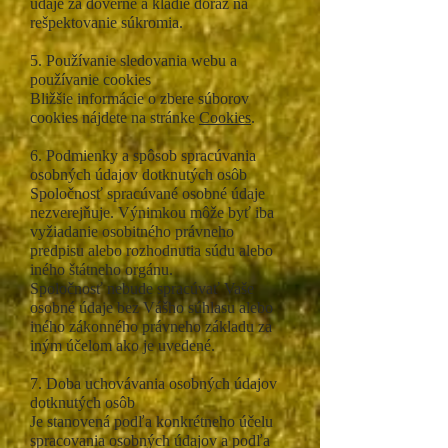
údaje za dôverné a kladie dôraz na
rešpektovanie súkromia.
5. Používanie sledovania webu a
používanie cookies
Bližšie informácie o zbere súborov
cookies nájdete na stránke
Cookies
.
6. Podmienky a spôsob spracúvania
osobných údajov dotknutých osôb
Spoločnosť spracúvané osobné údaje
nezverejňuje. Výnimkou môže byť iba
vyžiadanie osobitného právneho
predpisu alebo rozhodnutia súdu alebo
iného štátneho orgánu.
Spoločnosť nebude spracúvať Vaše
osobné údaje bez Vášho súhlasu alebo
iného zákonného právneho základu za
iným účelom ako je uvedené.
7. Doba uchovávania osobných údajov
dotknutých osôb
Je stanovená podľa konkrétneho účelu
spracovania osobných údajov a podľa