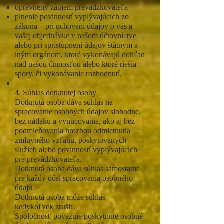
oprávnený záujem prevádzkovateľa
plnenie povinností vyplývajúcich zo
zákona – pri uchovaní údajov o vás a
vašej objednávke v našom účtovníctve
alebo pri sprístupnení údajov štátnym a
iným orgánom, ktoré vykonávajú dohľad
nad našou činnosťou alebo ktoré riešia
spory, či vykonávanie rozhodnutí.
4. Súhlas dotknutej osoby
Dotknutá osoba dáva súhlas na
spracovanie osobných údajov slobodne,
bez nátlaku a vynucovania, ako aj bez
podmieňovania hrozbou odmietnutia
zmluvného vzťahu, poskytovaných
služieb alebo povinností vyplývajúcich
pre prevádzkovateľa.
Dotknutá osoba dáva súhlas samostatne
pre každý účel spracovania osobného
údaju.
Dotknutá osoba môže súhlas
kedykoľvek zrušiť.
Spoločnosť považuje poskytnuté osobné