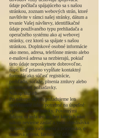
údaje počítača spájajúceho sa s našou
stránkou, zoznam webových strán, ktoré
navštívite v rámci našej stránky, dátum a
trvanie Vašej návštevy, identifikačné
údaje používaného typu prehliadača a
operačného systému ako aj webovej
stránky, cez ktorú sa spájate s našou
stránkou. Doplnkové osobné informácie
ako meno, adresa, telefónne miesto alebo
e-mailová adresa sa nezbierajú, pokiaľ
tieto údaje neposkytnete dobrovoľne,
napr. keď priamo vypĺňate kontaktný
formulár ako súčasť registrácie,
prehľadu, súťaže, plnenia zmluvy alebo
informačnej požiadavky.
Nákup služieb
Pri nákupe od vás požadujeme len
nevyhnutné údaje potrebné na úspešné
vybavenie objednávky. Povinnými
údajmi sú teda len tie, bez ktorých vám
nákup nevieme zaslať a vašu objednávku
vybaviť, ako vaše meno a priezvisko, e-
mailová adresa, fakturačné údaje