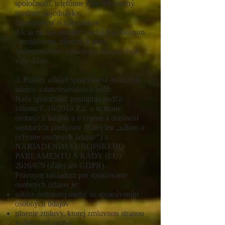
spoločnosti, telefónne číslo a samotný
predmet objednávky.
Starostlivosť o zákazníkov
Ak sa na nás obrátite s nejakým dotazom
/ problémom, musíme k jeho
zodpovedaniu / vyriešeniu spracovávať
vaše údaje.
3. Právny základ spracúvania osobných
údajov zainteresovaných osôb:
Naša spoločnosť postupuje podľa
zákona č. 18/2018 Z.z. o ochrane
osobných údajov a o zmene a doplnení
niektorých predpisov (ďalej len „zákon o
ochrane osobných údajov") a
NARIADENÍM EURÓPSKEHO
PARLAMENTU A RADY (EÚ)
2016/679 (ďalej len GDPR).
Právnym základom pre spracovanie
osobných údajov je:
súhlas dotknutej osoby so spracúvaním
osobných údajov
plnenie zmluvy, ktorej zmluvnou stranou
je dotknutá osoba