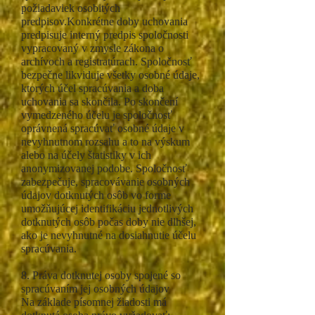
požiadaviek osobitých
predpisov.Konkrétne doby uchovania
predpisuje interný predpis spoločnosti
vypracovaný v zmysle zákona o
archívoch a registratúrach. Spoločnosť
bezpečne likviduje všetky osobné údaje,
ktorých účel spracúvania a doba
uchovania sa skončila. Po skončení
vymedzeného účelu je spoločnosť
oprávnená spracúvať osobné údaje v
nevyhnutnom rozsahu a to na výskum
alebo na účely štatistiky v ich
anonymizovanej podobe. Spoločnosť
zabezpečuje, spracovávanie osobných
údajov dotknutých osôb vo forme
umožňujúcej identifikáciu jednotlivých
dotknutých osôb počas doby nie dlhšej,
ako je nevyhnutné na dosiahnutie účelu
spracúvania.
8. Práva dotknutej osoby spojené so
spracúvaním jej osobných údajov
Na základe písomnej žiadosti má